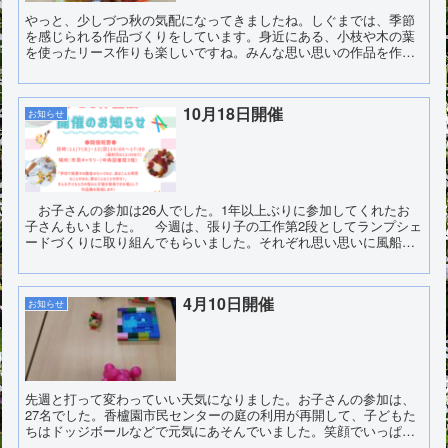
やっと、少しづつ秋の気配になってきましたね。しぐまでは、季節
を感じられる作品づくりをしています。身近にある、小枝や木の葉
を使ったリース作りも楽しいですね。みんな思い思いの作品を作っ
ています。今年はどんな作品ができあがるでしょうか。楽しみで
す...
10月18日開催
お知らせ
お子さんの参加は26人でした。1年以上ぶりに参加してくれたお
子さんもいました。 今週は、張り子の工作第2段としてランプシェ
ードづくりに取り組んでもらいました。それぞれ思い思いに風船に
お花紙を貼り付けて色とりどりのランプシェードをつくってい...
4月10日開催
お知らせ
先週と打って変わっていい天気になりました。お子さんの参加は、
27名でした。香櫨園市民センターの庭の利用が再開して、子どもた
ちはドッジボールなどで元気にあそんでいました。笑顔でいっぱい
でした。